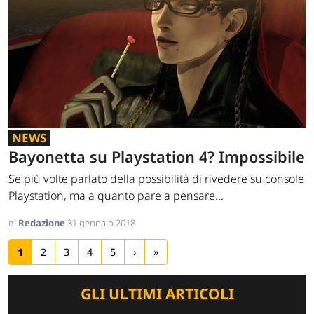
NEWS
Bayonetta su Playstation 4? Impossibile
Se più volte parlato della possibilità di rivedere su console
Playstation, ma a quanto pare a pensare...
di
Redazione
31 gennaio 2018
1
2
3
4
5
›
»
GLI ULTIMI ARTICOLI