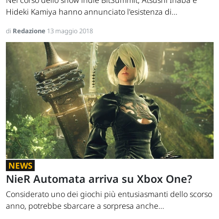
Nel corso dello show indie BitSummit, Atsushi Inaba e
Hideki Kamiya hanno annunciato l'esistenza di...
di
Redazione
13 maggio 2018
NEWS
NieR Automata arriva su Xbox One?
Considerato uno dei giochi più entusiasmanti dello scorso
anno, potrebbe sbarcare a sorpresa anche...