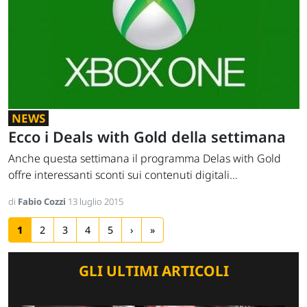
NEWS
Ecco i Deals with Gold della settimana
Anche questa settimana il programma Delas with Gold
offre interessanti sconti sui contenuti digitali...
di
Fabio Cozzi
13 luglio 2015
1
2
3
4
5
›
»
GLI ULTIMI ARTICOLI