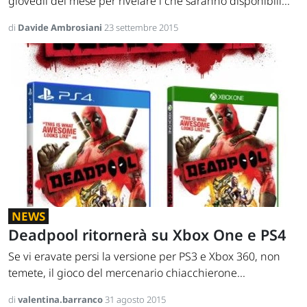
giovedìì del mese per rivelare i che saranno disponibili...
di
Davide Ambrosiani
23 settembre 2015
NEWS
Deadpool ritornerà su Xbox One e PS4
Se vi eravate persi la versione per PS3 e Xbox 360, non
temete, il gioco del mercenario chiacchierone...
di
valentina.barranco
31 agosto 2015