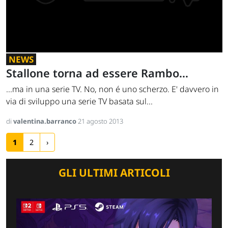
NEWS
Stallone torna ad essere Rambo...
...ma in una serie TV. No, non é uno scherzo. E' davvero in
via di sviluppo una serie TV basata sul...
di
valentina.barranco
21 agosto 2013
1
2
›
GLI ULTIMI ARTICOLI