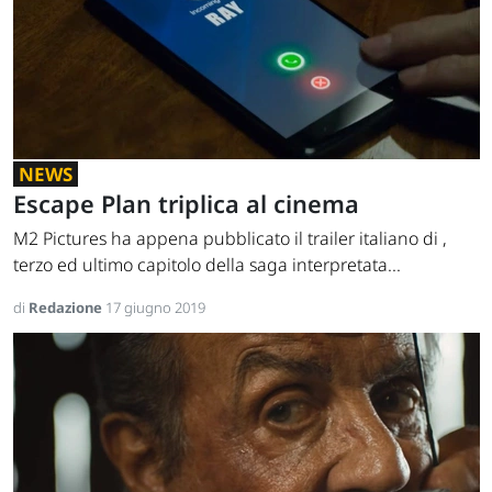
NEWS
Escape Plan triplica al cinema
M2 Pictures ha appena pubblicato il trailer italiano di ,
terzo ed ultimo capitolo della saga interpretata...
di
Redazione
17 giugno 2019