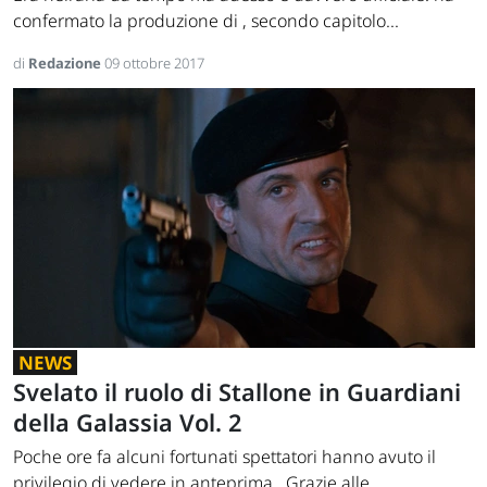
confermato la produzione di , secondo capitolo...
di
Redazione
09 ottobre 2017
NEWS
Svelato il ruolo di Stallone in Guardiani
della Galassia Vol. 2
Poche ore fa alcuni fortunati spettatori hanno avuto il
privilegio di vedere in anteprima . Grazie alle...