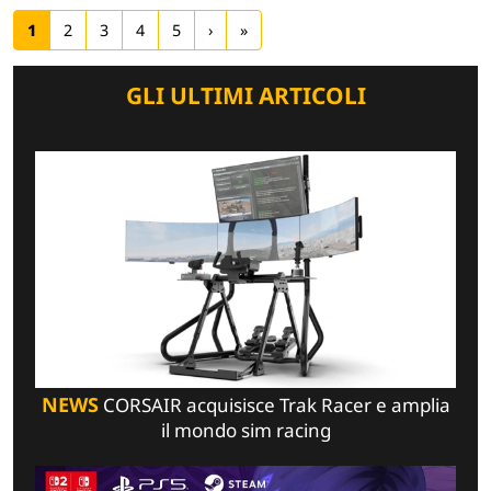
1
2
3
4
5
›
»
GLI ULTIMI ARTICOLI
NEWS
CORSAIR acquisisce Trak Racer e amplia
il mondo sim racing