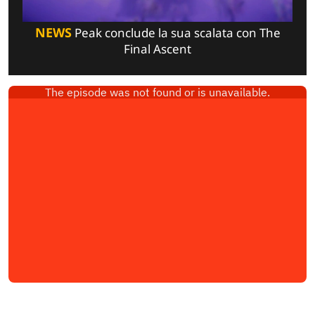
NEWS
Peak conclude la sua scalata con The
Final Ascent