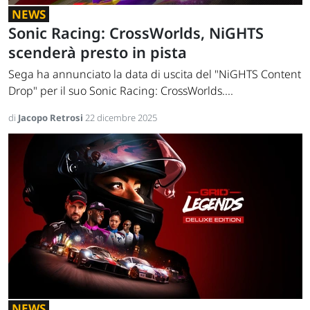
NEWS
Sonic Racing: CrossWorlds, NiGHTS
scenderà presto in pista
Sega ha annunciato la data di uscita del "NiGHTS Content
Drop" per il suo Sonic Racing: CrossWorlds....
di
Jacopo Retrosi
22 dicembre 2025
NEWS