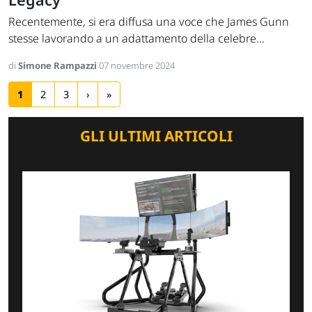
Recentemente, si era diffusa una voce che James Gunn
stesse lavorando a un adattamento della celebre...
di
Simone Rampazzi
07 novembre 2024
1
2
3
›
»
GLI ULTIMI ARTICOLI