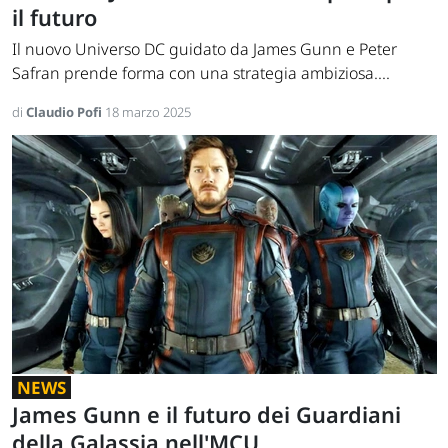
il futuro
Il nuovo Universo DC guidato da James Gunn e Peter
Safran prende forma con una strategia ambiziosa....
di
Claudio Pofi
18 marzo 2025
NEWS
James Gunn e il futuro dei Guardiani
della Galassia nell'MCU