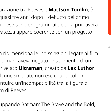
borazione tra Reeves e
Mattson Tomlin
, è
quasi tre anni dopo il debutto del primo
 riprese sono programmate per la primavera
ervatezza appare coerente con un progetto
A
ridimensiona le indiscrezioni legate ai film
perman
, aveva negato l’inserimento di un
 rivelato
Ultraman
, creato da
Lex Luthor
.
cune smentite non escludano colpi di
tuire un’incompatibilità tra la figura di
am di Reeves.
viluppando
Batman: The Brave and the Bold
,