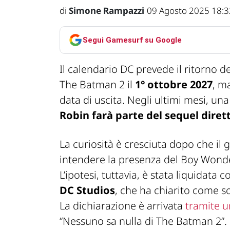
di
Simone Rampazzi
09 Agosto 2025 18:3
Segui Gamesurf su Google
Il calendario DC prevede il ritorno 
The Batman 2
il
1° ottobre 2027
, m
data di uscita. Negli ultimi mesi, un
Robin farà parte del sequel dire
La curiosità è cresciuta dopo che il 
intendere la presenza del
Boy Wond
L’ipotesi, tuttavia, è stata liquidat
DC Studios
, che ha chiarito come so
La dichiarazione è arrivata
tramite u
“Nessuno sa nulla di The Batman 2”
.