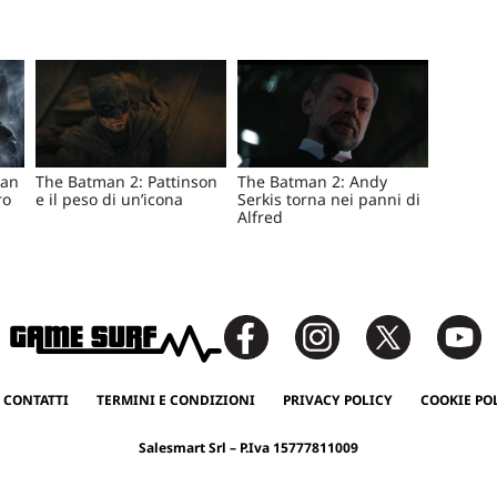
ian
The Batman 2: Pattinson
The Batman 2: Andy
ro
e il peso di un’icona
Serkis torna nei panni di
Alfred
 CONTATTI
TERMINI E CONDIZIONI
PRIVACY POLICY
COOKIE PO
Salesmart Srl – P.Iva 15777811009