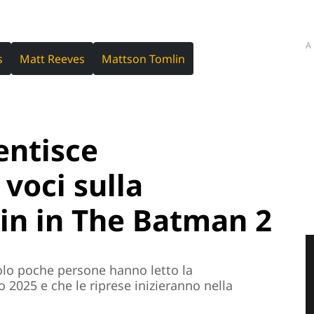
A
s
Matt Reeves
Mattson Tomlin
ntisce
 voci sulla
in in The Batman 2
solo poche persone hanno letto la
2025 e che le riprese inizieranno nella