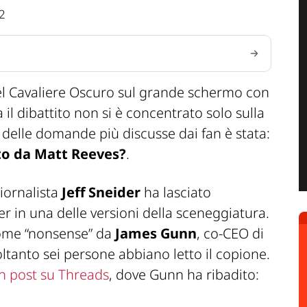
2
del Cavaliere Oscuro sul grande schermo con
a il dibattito non si è concentrato solo sulla
a delle domande più discusse dai fan è stata:
tto da Matt Reeves?
.
giornalista
Jeff Sneider
ha lasciato
er
in una delle versioni della sceneggiatura.
a come “nonsense” da
James Gunn
, co-CEO di
ltanto sei persone abbiano letto il copione.
n post su Threads
, dove Gunn ha ribadito: