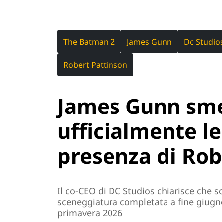
The Batman 2
James Gunn
Dc Studio
Robert Pattinson
James Gunn sme
ufficialmente le
presenza di Rob
Il co-CEO di DC Studios chiarisce che 
sceneggiatura completata a fine giugno 
primavera 2026