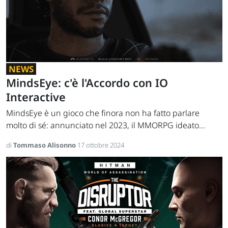
NEWS
MindsEye: c'è l'Accordo con IO
Interactive
MindsEye è un gioco che finora non ha fatto parlare
molto di sé: annunciato nel 2023, il MMORPG ideato...
di
Tommaso Alisonno
17 ottobre 2024