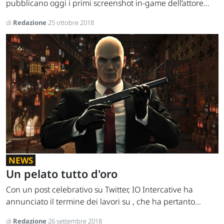
pubblicano oggi i primi screenshot in-game dell’attore...
di
Redazione
25 ottobre 2018
NEWS
Un pelato tutto d'oro
Con un post celebrativo su Twitter, IO Intercative ha
annunciato il termine dei lavori su , che ha pertanto...
di
Redazione
26 settembre 2018