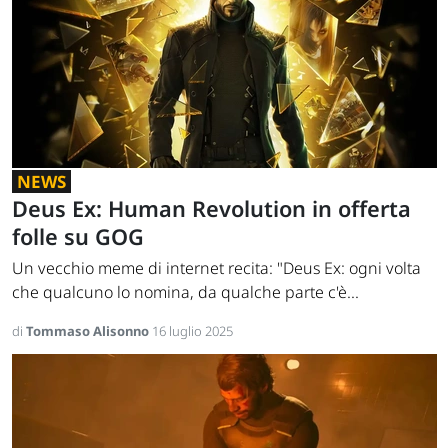
NEWS
Deus Ex: Human Revolution in offerta
folle su GOG
Un vecchio meme di internet recita: "Deus Ex: ogni volta
che qualcuno lo nomina, da qualche parte c'è...
di
Tommaso Alisonno
16 luglio 2025