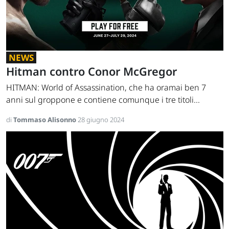
NEWS
Hitman contro Conor McGregor
HITMAN: World of Assassination, che ha oramai ben 7
anni sul groppone e contiene comunque i tre titoli...
di
Tommaso Alisonno
28 giugno 2024