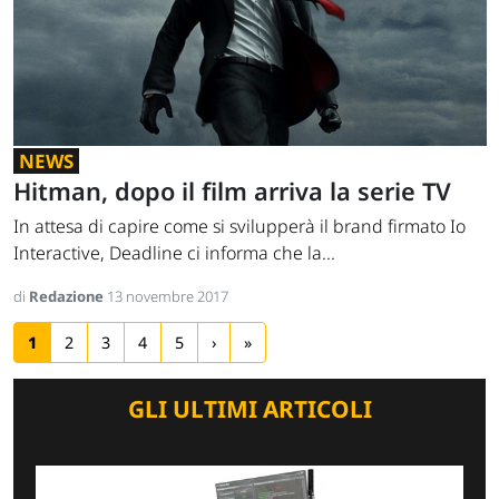
NEWS
Hitman, dopo il film arriva la serie TV
In attesa di capire come si svilupperà il brand firmato Io
Interactive, Deadline ci informa che la...
di
Redazione
13 novembre 2017
1
2
3
4
5
›
»
GLI ULTIMI ARTICOLI