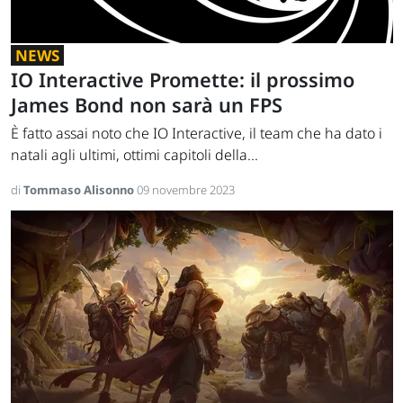
NEWS
IO Interactive Promette: il prossimo
James Bond non sarà un FPS
È fatto assai noto che IO Interactive, il team che ha dato i
natali agli ultimi, ottimi capitoli della...
di
Tommaso Alisonno
09 novembre 2023