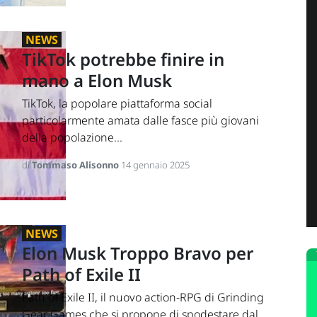
NEWS
TikTok potrebbe finire in
mano a Elon Musk
TikTok, la popolare piattaforma social
particolarmente amata dalle fasce più giovani
della popolazione...
di
Tommaso Alisonno
14 gennaio 2025
NEWS
Elon Musk Troppo Bravo per
Path of Exile II
Path of Exile II, il nuovo action-RPG di Grinding
Gear Games che si propone di spodestare dal