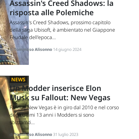
Assassin's Creed Shadows: la
risposta alle Polemiche
Assassin's Creed Shadows, prossimo capitolo
della saga Ubisoft, è ambientato nel Giappone
Feudale dell'epoca...
di
Tommaso Alisonno
14 giugno 2024
NEWS
Un Modder inserisce Elon
Musk su Fallout: New Vegas
Fallout: New Vegas è in giro dal 2010 e nel corso
degli ultimi 13 anni i Modders si sono
sbizzarriti...
di
Tommaso Alisonno
31 luglio 2023