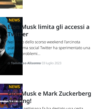
NEWS
Elon Musk limita gli accessi a
Twitter
Nel corso dello scorso weekend l'arcinota
piattaforma social Twitter ha sperimentato una
serie di problemi...
di
Tommaso Alisonno
03 luglio 2023
NEWS
Elon Musk e Mark Zuckerberg
sul Ring!
Qualche settimana fa ha destato una certa