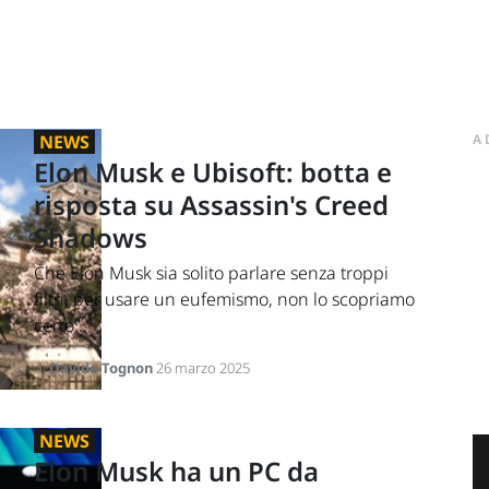
NEWS
A
Elon Musk e Ubisoft: botta e
risposta su Assassin's Creed
Shadows
Che Elon Musk sia solito parlare senza troppi
filtri, per usare un eufemismo, non lo scopriamo
certo...
di
Davide Tognon
26 marzo 2025
NEWS
Elon Musk ha un PC da