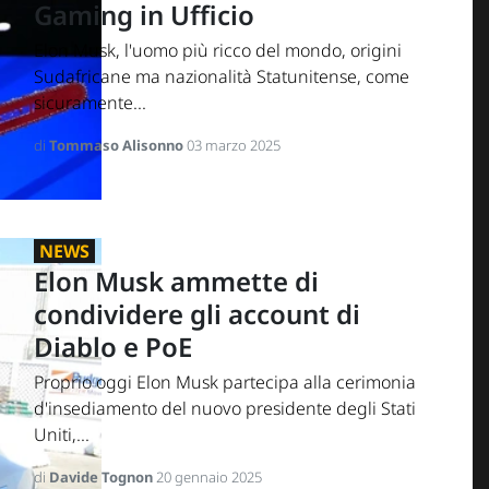
Gaming in Ufficio
Elon Musk, l'uomo più ricco del mondo, origini
Sudafricane ma nazionalità Statunitense, come
sicuramente...
di
Tommaso Alisonno
03 marzo 2025
NEWS
Elon Musk ammette di
condividere gli account di
Diablo e PoE
Proprio oggi Elon Musk partecipa alla cerimonia
d'insediamento del nuovo presidente degli Stati
Uniti,...
di
Davide Tognon
20 gennaio 2025