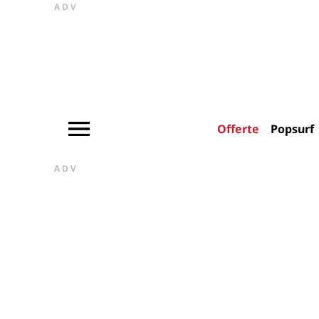
ADV
Offerte
Popsurf
ADV