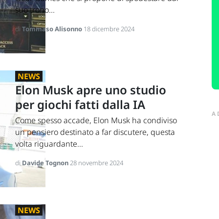
suo trono...
di
Tommaso Alisonno
18 dicembre 2024
NEWS
Elon Musk apre uno studio
per giochi fatti dalla IA
A
Come spesso accade, Elon Musk ha condiviso
un pensiero destinato a far discutere, questa
volta riguardante...
di
Davide Tognon
28 novembre 2024
NEWS