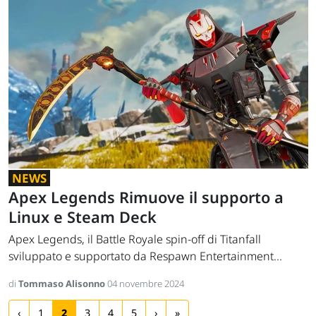
NEWS
Apex Legends Rimuove il supporto a
Linux e Steam Deck
Apex Legends, il Battle Royale spin-off di Titanfall
sviluppato e supportato da Respawn Entertainment...
di
Tommaso Alisonno
04 novembre 2024
‹
1
2
3
4
5
›
»