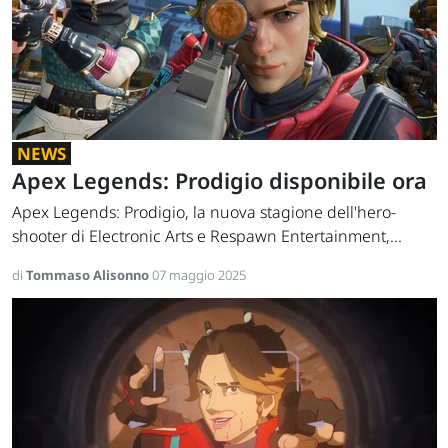
NEWS
Apex Legends: Prodigio disponibile ora
Apex Legends: Prodigio, la nuova stagione dell'hero-
shooter di Electronic Arts e Respawn Entertainment,...
di
Tommaso Alisonno
07 maggio 2025