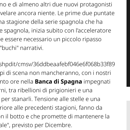
lino e di almeno altri due nuovi protagonisti
svelare ancora niente. Le prime due puntate
ima stagione della serie spagnola che ha
 spagnola, inizia subito con l’acceleratore
e essere necessario un piccolo ripasso
buchi" narrativi.
/flashpdit/cmsv/36ddbeaafebf046e6f068b33f89a
lpi di scena non mancheranno, con i nostri
ento ore nella
Banca di Spagna
impegnati
ni, tra ribellioni di prigionieri e una
er stanarli. Tensione alle stelle e una
iore alle precedenti stagioni, fanno da
n il botto e che promette di mantenere la
inale", previsto per Dicembre.