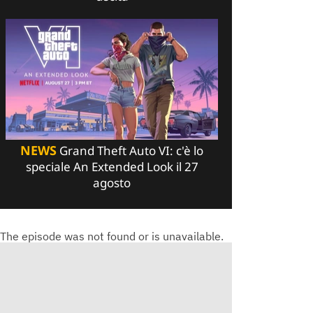
NEWS
Grand Theft Auto VI: c'è lo
7dfd/d76990e07feaba5b9017b3a89d1a80ee.mp4
speciale An Extended Look il 27
agosto