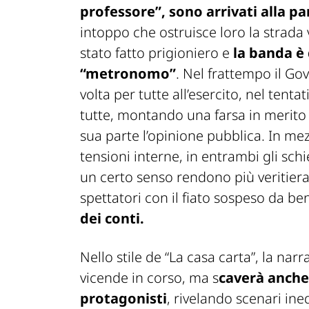
professore”, sono arrivati alla pa
intoppo che ostruisce loro la strada v
stato fatto prigioniero e
la banda è 
“metronomo”
. Nel frattempo il Go
volta per tutte all’esercito, nel tenta
tutte, montando una farsa in merito 
sua parte l’opinione pubblica. In me
tensioni interne, in entrambi gli sc
un certo senso rendono più veritiera
spettatori con il fiato sospeso da be
dei conti.
Nello stile de “La casa carta”, la na
vicende in corso, ma s
caverà anche 
protagonisti
, rivelando scenari ine