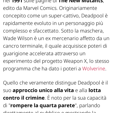
nel
1991
sulle pagine di
The New Mutants
,
edito da Marvel Comics. Originariamente
concepito come un super-cattivo, Deadpool è
rapidamente evoluto in un personaggio più
complesso e sfaccettato. Sotto la maschera,
Wade Wilson è un ex mercenario affetto da un
cancro terminale, il quale acquisisce poteri di
guarigione accelerata attraverso un
esperimento del progetto Weapon X, lo stesso
programma che ha dato i poteri a
Wolverine
.
Quello che veramente distingue Deadpool è il
suo
approccio unico
alla
vita
e alla
lotta
contro il
crimine
. È noto per la sua capacità
di "
rompere la quarta parete
", parlando
direttamente al pubblico e mostrando la