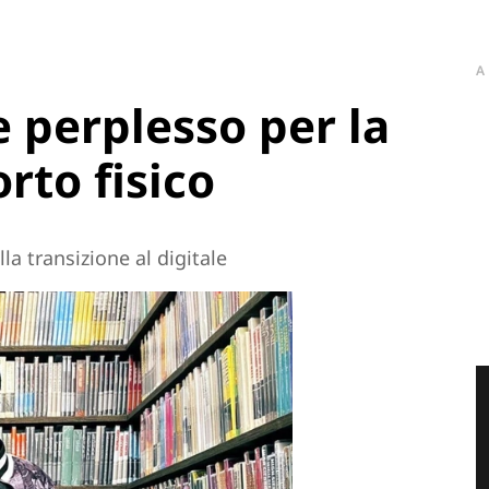
A
e perplesso per la
rto fisico
la transizione al digitale