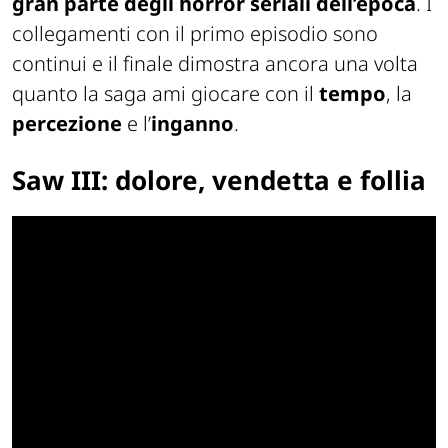
gran parte degli horror seriali dell’epoca
. I
collegamenti con il primo episodio sono
continui e il finale dimostra ancora una volta
quanto la saga ami giocare con il
tempo
, la
percezione
e l’
inganno
.
Saw III
: dolore, vendetta e follia