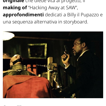
originale
che diede vita al progetto, il
making of
“Hacking Away at
SAW
”,
approfondimenti
dedicati a Billy il Pupazzo e
una sequenza alternativa in storyboard.