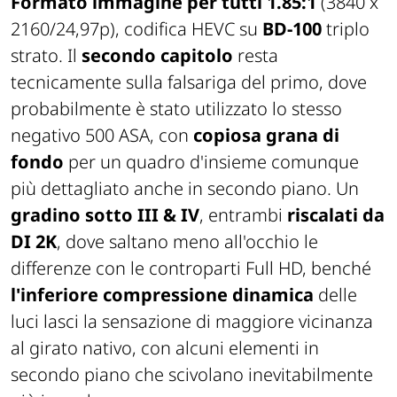
Formato immagine per tutti 1.85:1
(3840 x
2160/24,97p), codifica HEVC su
BD-100
triplo
strato. Il
secondo capitolo
resta
tecnicamente sulla falsariga del primo, dove
probabilmente è stato utilizzato lo stesso
negativo 500 ASA, con
copiosa grana di
fondo
per un quadro d'insieme comunque
più dettagliato anche in secondo piano. Un
gradino sotto
III
&
IV
, entrambi
riscalati da
DI 2K
, dove saltano meno all'occhio le
differenze con le controparti Full HD, benché
l'inferiore compressione dinamica
delle
luci lasci la sensazione di maggiore vicinanza
al girato nativo, con alcuni elementi in
secondo piano che scivolano inevitabilmente