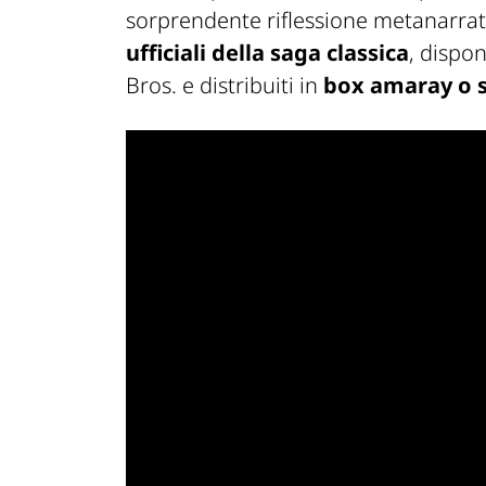
sorprendente riflessione metanarrat
ufficiali della saga classica
, dispon
Bros. e distribuiti in
box amaray o 