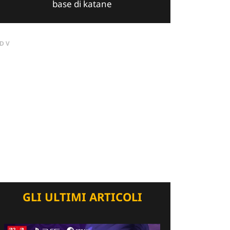
base di katane
DV
GLI ULTIMI ARTICOLI