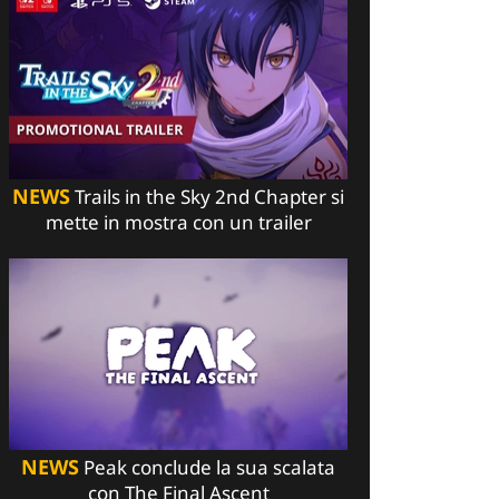
NEWS
Trails in the Sky 2nd Chapter si
mette in mostra con un trailer
NEWS
Peak conclude la sua scalata
con The Final Ascent