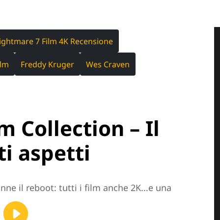
ightmare 7 Film 4K Recensione
ilm
Freddy Kruger
Wes Craven
 Collection – Il
i aspetti
ne il reboot: tutti i film anche 2K...e una