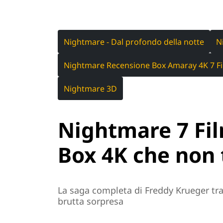
Nightmare - Dal profondo della notte
N
Nightmare Recensione Box Amaray 4K 7 F
Nightmare 3D
Nightmare 7 Film
Box 4K che non t
La saga completa di Freddy Krueger tran
brutta sorpresa