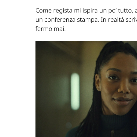
Come regista mi ispira un po’ tutto,
un conferenza stampa. In realtà scriv
fermo mai.