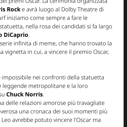
ei premi Oscar. La cerimonia organizzata
ris Rock
e avrà luogo al Dolby Theatre di
rf iniziamo come sempre a fare le
 statuetta, nella rosa dei candidati si fa largo
o DiCaprio
.
serie infinita di meme, che hanno trovato la
 vignetta in cui, a vincere il premio Oscar,
impossibile nei confronti della statuetta
e leggende metropolitane e la loro
 su
Chuck Norris
.
 delle relazioni amorose più travagliate
doverosa una cronaca dei suoi momenti più
he Leo avrebbe potuto vincere l'Oscar ma