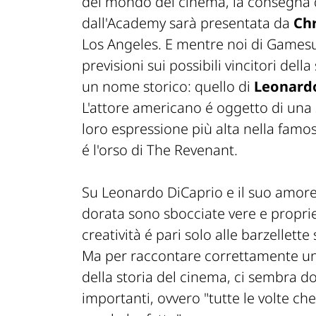
del mondo del cinema, la consegna d
dall'Academy sarà presentata da
Ch
Los Angeles. E mentre noi di Gamesu
previsioni sui possibili vincitori della
un nome storico: quello di
Leonard
L'attore americano é oggetto di una 
loro espressione più alta nella famosa
é l'orso di
The Revenant
.
Su Leonardo DiCaprio e il suo amore 
dorata sono sbocciate vere e propri
creatività é pari solo alle barzellette
Ma per raccontare correttamente una
della storia del cinema, ci sembra 
importanti, ovvero "tutte le volte c