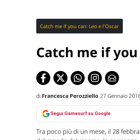
Catch me if you can: Leo e l'Oscar
Catch me if you 
di
Francesca Perozziello
27 Gennaio 201
Segui Gamesurf su Google
Tra poco più di un mese, il 28 febbra