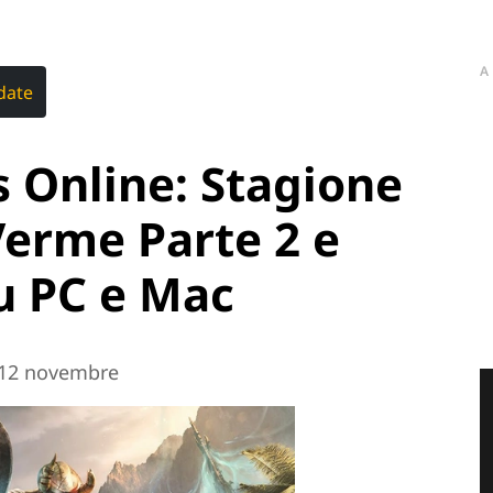
A
date
s Online: Stagione
Verme Parte 2 e
u PC e Mac
l 12 novembre