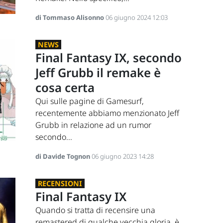
di Tommaso Alisonno
06 giugno 2024 12:03
NEWS
Final Fantasy IX, secondo
Jeff Grubb il remake è
cosa certa
Qui sulle pagine di Gamesurf,
recentemente abbiamo menzionato Jeff
Grubb in relazione ad un rumor
secondo...
di Davide Tognon
06 giugno 2023 14:28
RECENSIONI
Final Fantasy IX
Quando si tratta di recensire una
remastered di qualche vecchia gloria, è