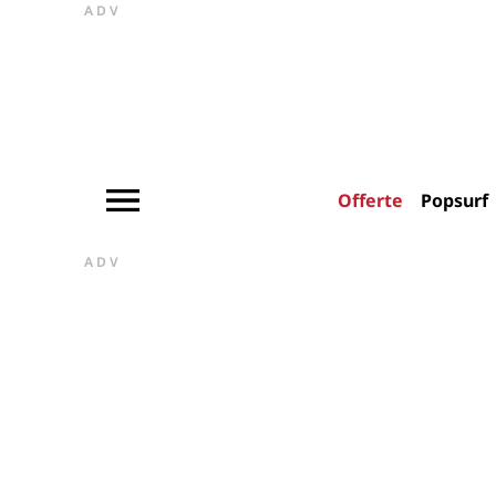
ADV
Offerte
Popsurf
ADV