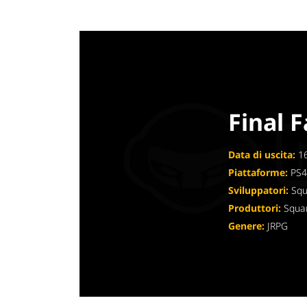
Final 
Data di uscita:
16
Piattaforme:
PS
Sviluppatori:
Squ
Produttori:
Squar
Genere:
JRPG