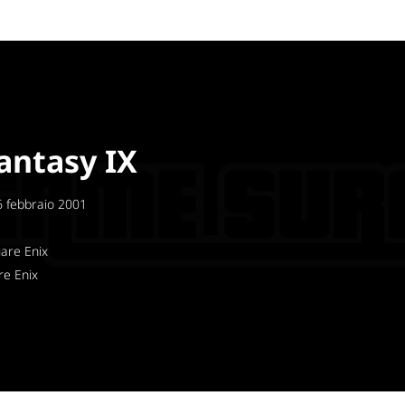
Fantasy IX
 febbraio 2001
4
are Enix
e Enix