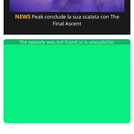
NEWS
Peak conclude la sua scalata con The
Final Ascent