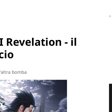
A
 Revelation - il
cio
'altra bomba