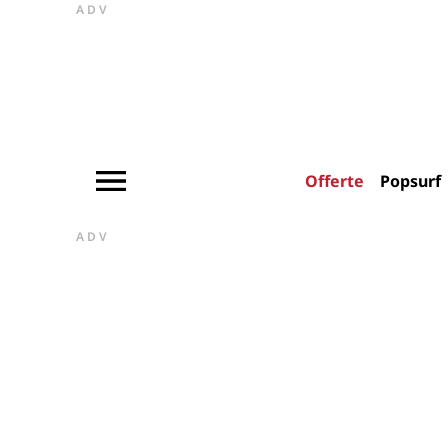
ADV
Offerte
Popsurf
ADV