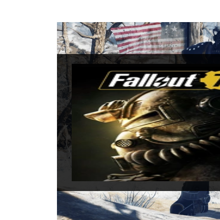
Fallou
Data di uscita:
14
Piattaforme:
Xbo
Sviluppatori:
Bet
Produttori:
Beth
Genere:
Action R