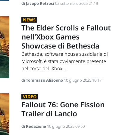
di Jacopo Retrosi
02 settembre 2025 21:19
NEWS
The Elder Scrolls e Fallout
nell'Xbox Games
Showcase di Bethesda
Bethesda, software house sussidiaria di
Microsoft, è stata ovviamente presente
nel corso dell'Xbox...
di Tommaso Alisonno
10 giugno 2025 10:17
VIDEO
Fallout 76: Gone Fission
Trailer di Lancio
di Redazione
10 giugno 2025 09:50