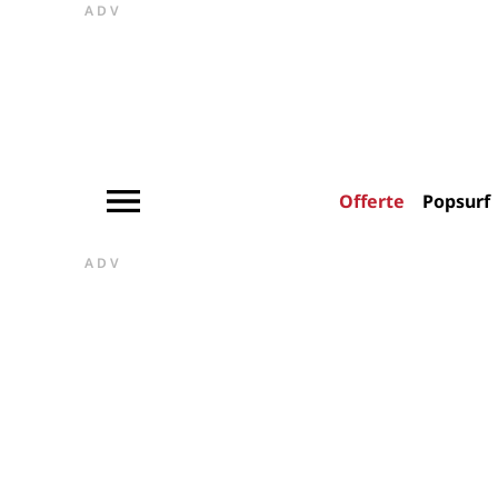
ADV
Offerte
Popsurf
ADV