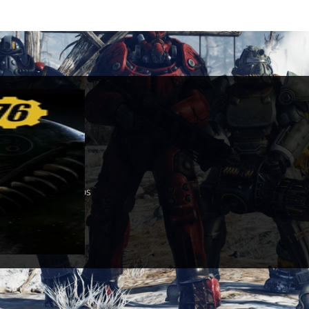
t 76
 novembre 2018
x One
hesda Game Studios
esda
PG