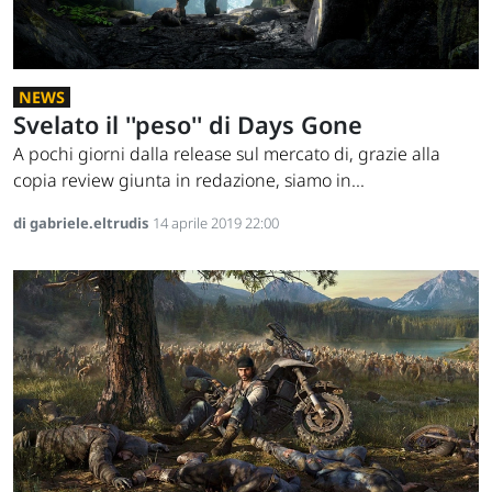
NEWS
Svelato il ''peso'' di Days Gone
A pochi giorni dalla release sul mercato di, grazie alla
copia review giunta in redazione, siamo in...
di gabriele.eltrudis
14 aprile 2019 22:00