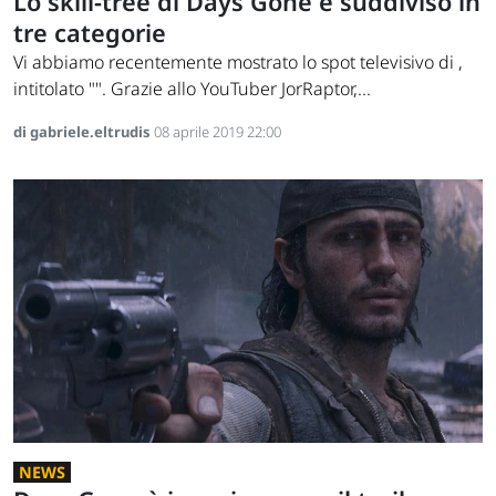
Lo skill-tree di Days Gone è suddiviso in
tre categorie
Vi abbiamo recentemente mostrato lo spot televisivo di ,
intitolato "". Grazie allo YouTuber JorRaptor,...
di gabriele.eltrudis
08 aprile 2019 22:00
NEWS