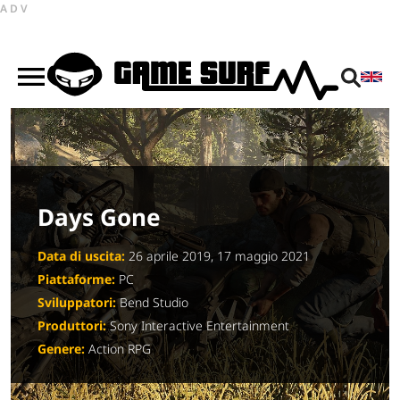
ADV
Days Gone
Data di uscita:
26 aprile 2019, 17 maggio 2021
Piattaforme:
PC
Sviluppatori:
Bend Studio
Produttori:
Sony Interactive Entertainment
Genere:
Action RPG