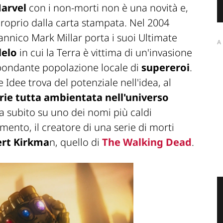
Marvel
con i non-morti non è una novità e,
proprio dalla carta stampata. Nel 2004
itannico Mark Millar porta i suoi Ultimate
A
lelo
in cui la Terra è vittima di un'invasione
bbondante popolazione locale di
supereroi
.
e Idee trova del potenziale nell'idea, al
ie tutta ambientata nell'universo
ia subito su uno dei nomi più caldi
mento, il creatore di una serie di morti
rt Kirkma
n, quello di
The Walking Dead
.