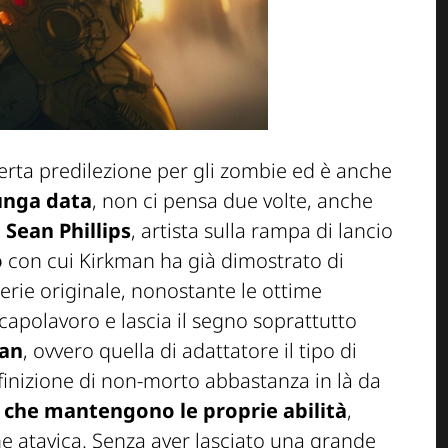
rta predilezione per gli zombie ed è anche
lunga data
, non ci pensa due volte, anche
a
Sean Phillips
, artista sulla rampa di lancio
o
con cui Kirkman ha già dimostrato di
erie originale, nonostante le ottime
apolavoro e lascia il segno soprattutto
man
, ovvero quella di adattatore il tipo di
finizione di non-morto abbastanza in là da
che mantengono le proprie abilità
,
 atavica. Senza aver lasciato una grande