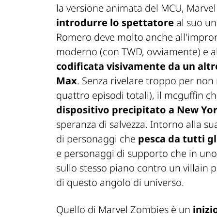
la versione animata del MCU,
Marve
introdurre lo spettatore
al suo un
Romero deve molto anche all'impron
moderno (con
TWD,
ovviamente) e a
codificata visivamente da un altr
Max
.
Senza rivelare troppo per non r
quattro episodi totali), il mcguffin c
dispositivo precipitato a New Yo
speranza di salvezza. Intorno alla s
di personaggi che
pesca da tutti g
e personaggi di supporto che in uno s
sullo stesso piano contro un villain 
di questo angolo di universo.
Quello di Marvel Zombies è un
inizi