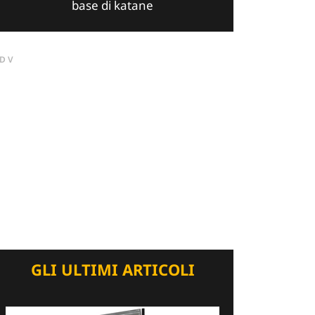
base di katane
DV
GLI ULTIMI ARTICOLI