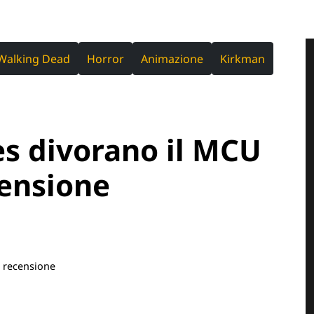
Walking Dead
Horror
Animazione
Kirkman
s divorano il MCU
censione