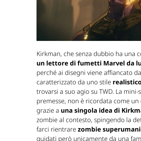
Kirkman, che senza dubbio ha una ce
un lettore di fumetti Marvel da 
perché ai disegni viene affiancato d
caratterizzato da uno stile
realistic
trovarsi a suo agio su
TWD.
La mini-s
premesse, non è ricordata come un c
grazie a
una singola idea di Kirk
zombie al contesto, spingendo la de
farci rientrare
zombie superumani 
guidati però unicamente da una fame