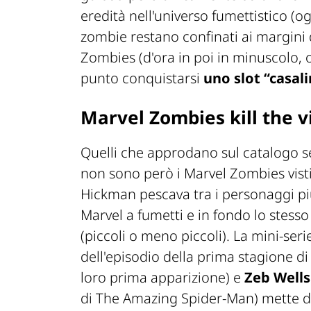
eredità nell'universo fumettistico (
zombie restano confinati ai margini 
Zombies (d'ora in poi in minuscolo, o
punto conquistarsi
uno slot “casal
M
arvel Zombies kill the v
Quelli che approdano sul catalogo 
non sono però i Marvel Zombies visti s
Hickman pescava tra i personaggi più
Marvel a fumetti e in fondo lo stess
(piccoli o meno piccoli). La mini-ser
dell'episodio della prima stagione d
loro prima apparizione) e
Zeb Wells
di
The Amazing Spider-Man
) mette d