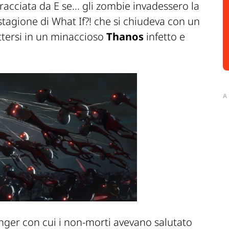
racciata da
E se... gli zombie invadessero la
tagione di What If?! che si chiudeva con un
ttersi in un minaccioso
Thanos
infetto e
A
fanger con cui i non-morti avevano salutato