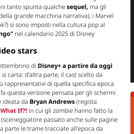
ogni tanto spunta qualche
sequel,
ma gli
della grande macchina narrativa), i Marvel
k?) si sono imposti nella cultura pop al
ingo”
nel calendario 2025 di Disney.
ideo stars
settembrino di
Disney+ a partire da oggi
i carta: d'altra parte, il cast scelto da
 rappresentativi di quella specifica epoca
o fa questa versione pensata per gli schermi
ie ideata da
Bryan Andrews
(regista
i
What If?!
in cui gli zombie hanno fatto la
(sceneggiatore passato anche sulle pagine
a parte le trame tracciate all'epoca da