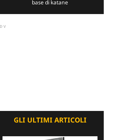
base di katane
DV
GLI ULTIMI ARTICOLI