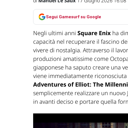
di
Manuel Le Saux
17 Giugno 2026 16:08
Segui Gamesurf su Google
Negli ultimi anni
Square Enix
ha dim
capacità nel recuperare il fascino dei
vivere di nostalgia. Attraverso il lavo
produzioni amatissime come
Octopa
giapponese ha saputo creare una vera
viene immediatamente riconosciuta d
Adventures of Elliot: The Millenn
semplicemente realizzare un nuovo 
in avanti deciso e portare quella fo