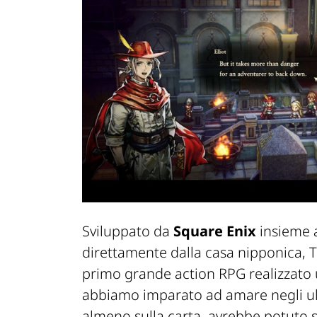
Sviluppato da
Square Enix
insieme
direttamente dalla casa nipponica, Th
primo grande action RPG realizzato 
abbiamo imparato ad amare negli ult
almeno sulla carta, avrebbe potuto 