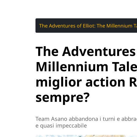
The Adventures of Elliot: The Millennium T
The Adventures o
Millennium Tale
miglior action 
sempre?
Team Asano abbandona i turni e abbrac
e quasi impeccabile