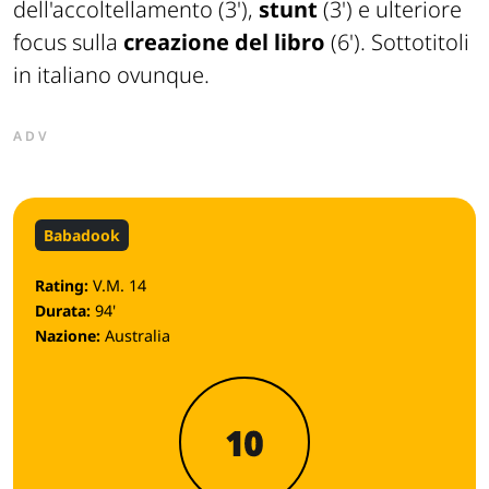
dell'accoltellamento (3'),
stunt
(3') e ulteriore
focus sulla
creazione del libro
(6'). Sottotitoli
in italiano ovunque.
ADV
Babadook
Rating:
V.M. 14
Durata:
94'
Nazione:
Australia
10