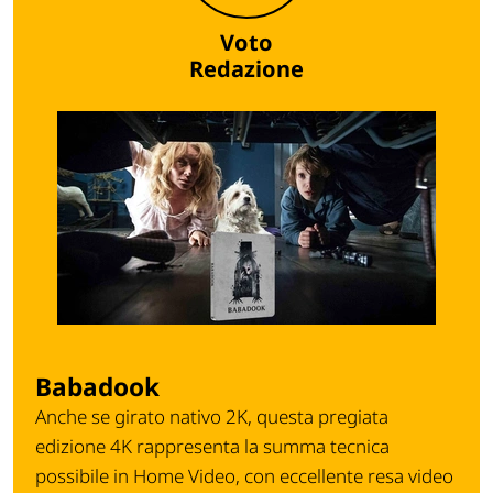
Voto
Redazione
Babadook
Anche se girato nativo 2K, questa pregiata
edizione 4K rappresenta la summa tecnica
possibile in Home Video, con eccellente resa video