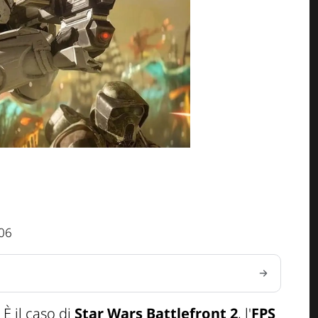
:06
 È il caso di
Star Wars Battlefront 2
, l'
FPS