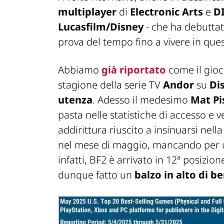
multiplayer
di
Electronic Arts
e
D
Lucasfilm/Disney
- che ha debuttato
prova del tempo fino a vivere in qu
Abbiamo
già riportato
come il gioc
stagione della serie TV
Andor
su
Di
utenza
. Adesso il medesimo
Mat Pi
pasta nelle statistiche di accesso e v
addirittura riuscito a insinuarsi nell
nel mese di maggio, mancando per un
infatti, BF2 è arrivato in 12ª posizio
dunque fatto un
balzo in alto di b