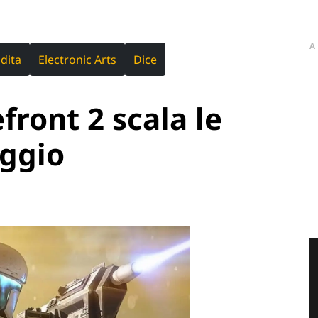
A
ndita
Electronic Arts
Dice
front 2 scala le
aggio