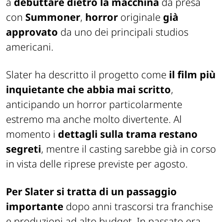
a
debuttare dietro la macchina
da presa
con
Summoner
,
horror
originale
già
approvato
da uno dei principali studios
americani.
Slater ha descritto il progetto come
il film più
inquietante che abbia mai scritto
,
anticipando un horror particolarmente
estremo ma anche molto divertente. Al
momento i
dettagli sulla trama restano
segreti
, mentre il casting sarebbe già in corso
in vista delle riprese previste per agosto.
Per Slater si tratta di un passaggio
importante
dopo anni trascorsi tra franchise
e produzioni ad alto budget. In passato era