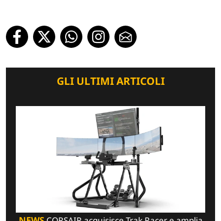
GLI ULTIMI ARTICOLI
NEWS
CORSAIR acquisisce Trak Racer e amplia