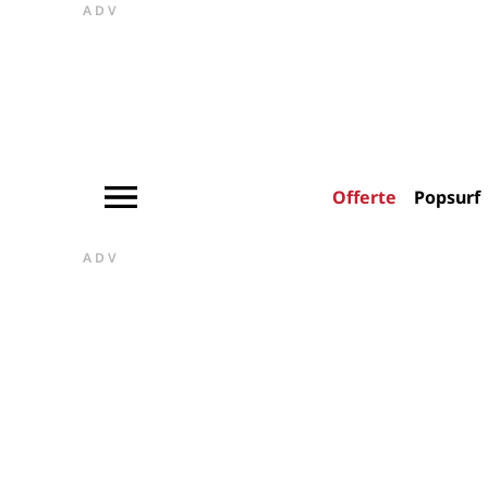
ADV
Offerte
Popsurf
ADV