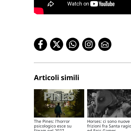
Articoli simili
The Pines: l'horror
Horses: ci sono nuove
psicologico esce su
frizioni fra Santa ragi
Steam nel 2027
ed Epic Games