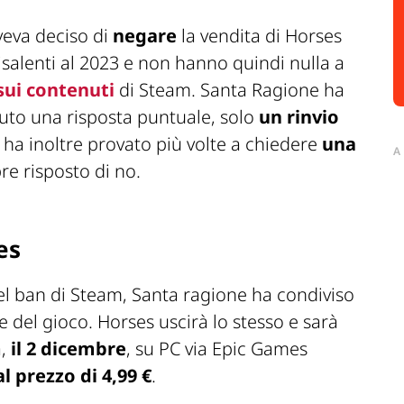
veva deciso di
negare
la vendita di Horses
isalenti al 2023 e non hanno quindi nulla a
sui contenuti
di Steam. Santa Ragione ha
vuto una risposta puntuale, solo
un rinvio
 ha inoltre provato più volte a chiedere
una
A
re risposto di no.
es
del ban di Steam, Santa ragione ha condiviso
ale del gioco. Horses uscirà lo stesso e sarà
a,
il 2 dicembre
, su PC via Epic Games
al prezzo di 4,99 €
.