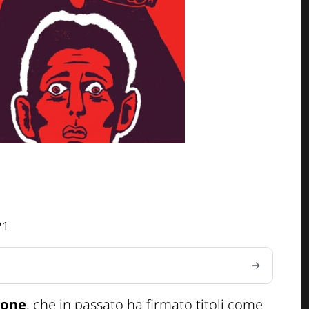
21
ione
, che in passato ha firmato titoli come