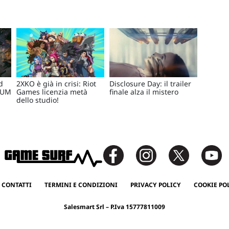
d
2XKO è già in crisi: Riot
Disclosure Day: il trailer
/UM
Games licenzia metà
finale alza il mistero
dello studio!
 CONTATTI
TERMINI E CONDIZIONI
PRIVACY POLICY
COOKIE PO
Salesmart Srl – P.Iva 15777811009