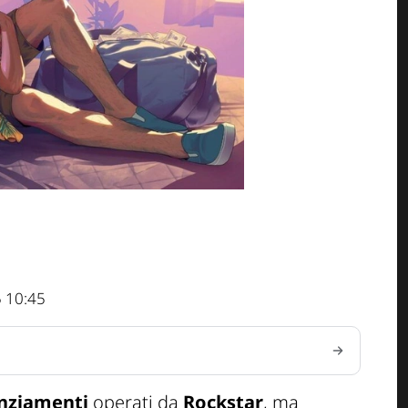
 10:45
enziamenti
operati da
Rockstar
, ma