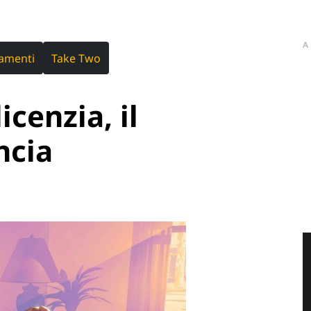
A
iamenti
Take Two
icenzia, il
ncia