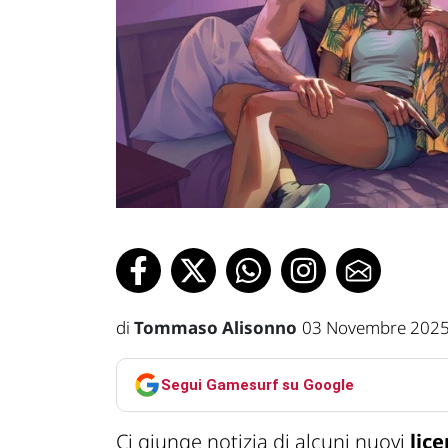
di
Tommaso Alisonno
03 Novembre 2025
Segui Gamesurf su Google
Ci giunge notizia di alcuni nuovi
lic