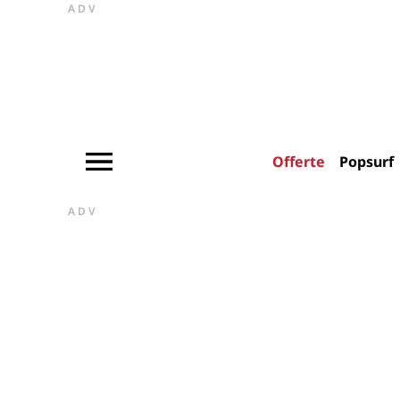
ADV
Offerte
Popsurf
ADV