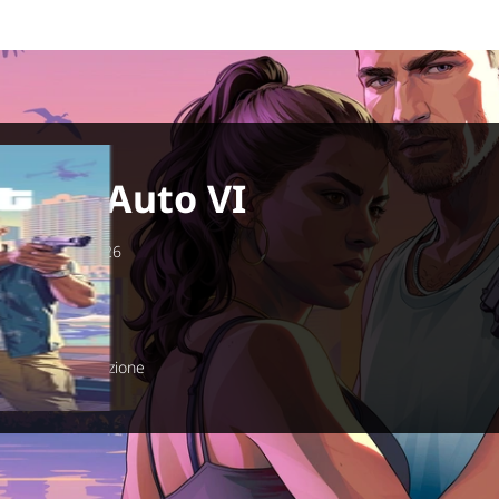
Theft Auto VI
 novembre 2026
 Xbox Series X
kstar Games
star Games
 Open World, Azione