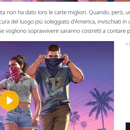
a non ha dato loro le carte migliori. Quando, però, un
scura del luogo più soleggiato d'America, invischiati in
Se vogliono sopravvivere saranno costretti a contare più
A
Play
Video