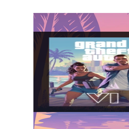
Grand 
Data di uscita:
19
Piattaforme:
PS5,
Sviluppatori:
Roc
Produttori:
Rock
Genere:
Sandbox,