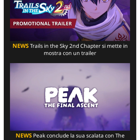
NEWS
Trails in the Sky 2nd Chapter si mette in
mostra con un trailer
NEWS
Peak conclude la sua scalata con The