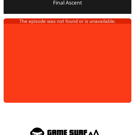
Final Ascent