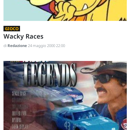
GIOCO
Wacky Races
di
Redazione
24 maggio 2000 22:00