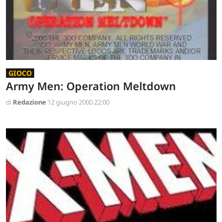
GIOCO
Army Men: Operation Meltdown
di
Redazione
12 giugno 2000 22:00