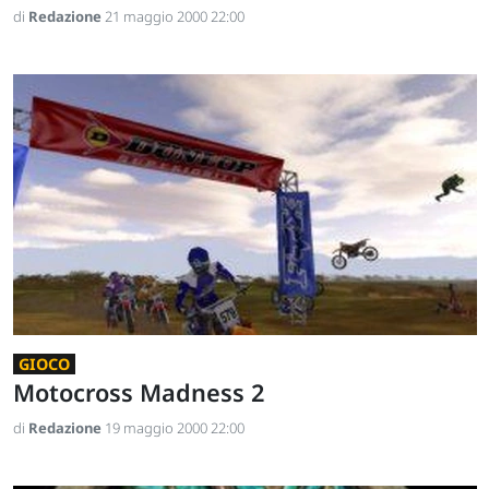
di
Redazione
21 maggio 2000 22:00
GIOCO
Motocross Madness 2
di
Redazione
19 maggio 2000 22:00