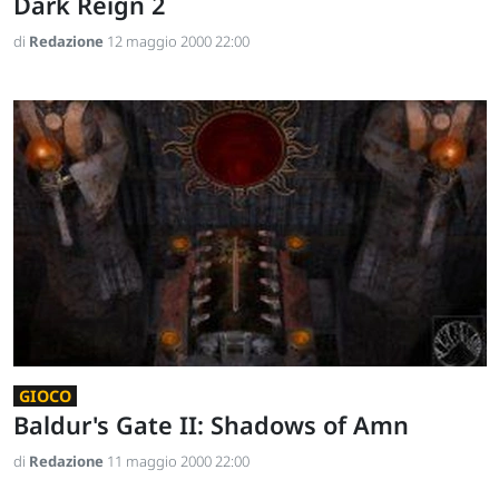
Dark Reign 2
di
Redazione
12 maggio 2000 22:00
GIOCO
Baldur's Gate II: Shadows of Amn
di
Redazione
11 maggio 2000 22:00