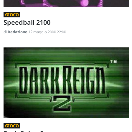
GIOCO
Speedball 2100
di
Redazione
12 maggio 2000 22:00
GIOCO