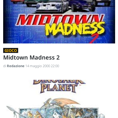
GIOCO
Midtown Madness 2
di
Redazione
14 maggio 2000 22:00