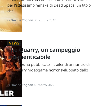
per l'attesissimo remake di Dead Space, un titolo
che...
di
Davide Tognon
05 ottobre 2022
NEWS
The Quarry, un campeggio
indimenticabile
2K Games ha pubblicato il trailer di annuncio di
The Quarry, videogame horror sviluppato dallo
studio...
di
Davide Tognon
18 marzo 2022