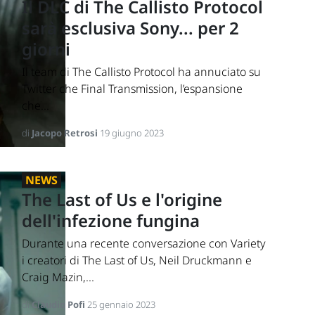
Il DLC di The Callisto Protocol
sarà esclusiva Sony... per 2
giorni
Il team di The Callisto Protocol ha annuciato su
Twitter che Final Transmission, l’espansione
che...
di
Jacopo Retrosi
19 giugno 2023
NEWS
The Last of Us e l'origine
dell'infezione fungina
Durante una recente conversazione con Variety
i creatori di The Last of Us, Neil Druckmann e
Craig Mazin,...
di
Claudio Pofi
25 gennaio 2023