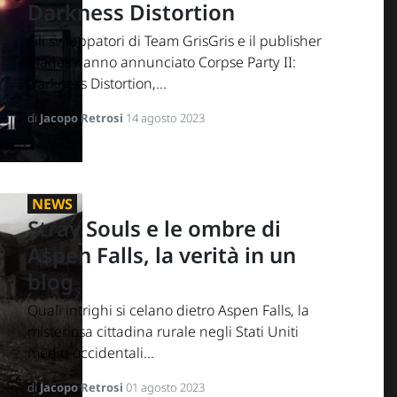
Darkness Distortion
Gli sviluppatori di Team GrisGris e il publisher
Mages hanno annunciato Corpse Party II:
Darkness Distortion,...
di
Jacopo Retrosi
14 agosto 2023
NEWS
Stray Souls e le ombre di
Aspen Falls, la verità in un
blog
Quali intrighi si celano dietro Aspen Falls, la
misteriosa cittadina rurale negli Stati Uniti
medio-occidentali...
di
Jacopo Retrosi
01 agosto 2023