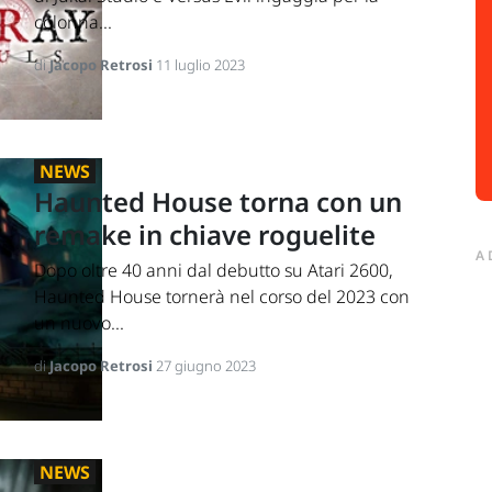
colonna...
di
Jacopo Retrosi
11 luglio 2023
NEWS
Haunted House torna con un
remake in chiave roguelite
A
Dopo oltre 40 anni dal debutto su Atari 2600,
Haunted House tornerà nel corso del 2023 con
un nuovo...
di
Jacopo Retrosi
27 giugno 2023
NEWS