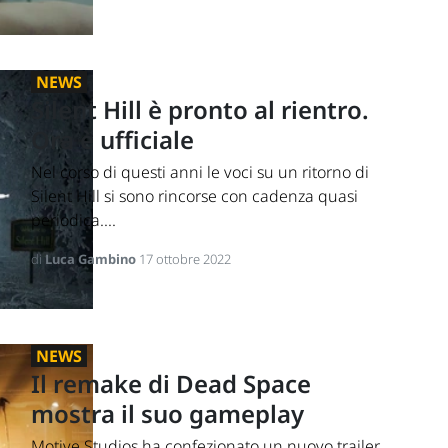
NEWS
Silent Hill è pronto al rientro.
Ora è ufficiale
Nel corso di questi anni le voci su un ritorno di
Silent Hill si sono rincorse con cadenza quasi
periodica....
di
Luca Gambino
17 ottobre 2022
NEWS
Il remake di Dead Space
mostra il suo gameplay
Motive Studios ha confezionato un nuovo trailer