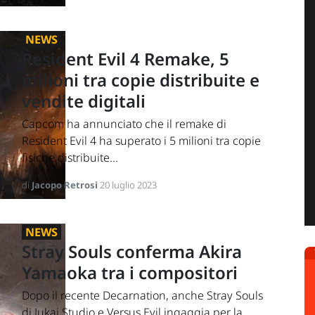
NEWS
Resident Evil 4 Remake, 5
milioni tra copie distribuite e
vendite digitali
Capcom ha annunciato che il remake di
Resident Evil 4 ha superato i 5 milioni tra copie
fisiche distribuite...
di
Jacopo Retrosi
20 luglio 2023
NEWS
Stray Souls conferma Akira
Yamaoka tra i compositori
Dopo il recente Decarnation, anche Stray Souls
di Jukai Studio e Versus Evil ingaggia per la