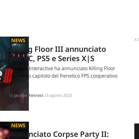
NEWS
A
Killing Floor III annunciato
per PC, PS5 e Series X|S
Tripwire Interactive ha annunciato Killing Floor
III, nuovo capitolo del frenetico FPS cooperativo
in...
di
Jacopo Retrosi
23 agosto 2023
NEWS
Annunciato Corpse Party II: