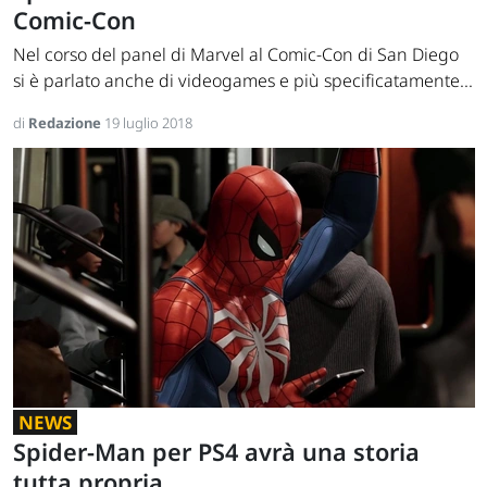
Comic-Con
Nel corso del panel di Marvel al Comic-Con di San Diego
si è parlato anche di videogames e più specificatamente...
di
Redazione
19 luglio 2018
NEWS
Spider-Man per PS4 avrà una storia
tutta propria