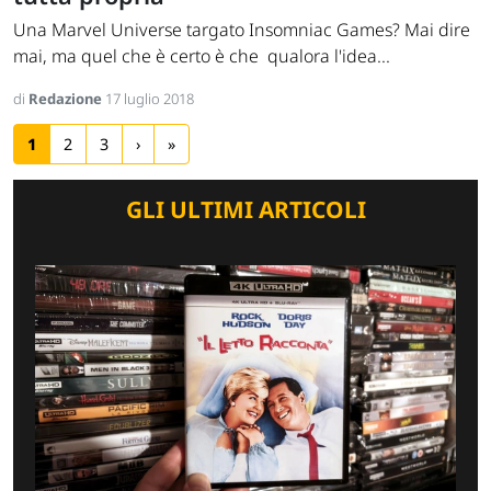
Una Marvel Universe targato Insomniac Games? Mai dire
mai, ma quel che è certo è che qualora l'idea...
di
Redazione
17 luglio 2018
1
2
3
›
»
GLI ULTIMI ARTICOLI