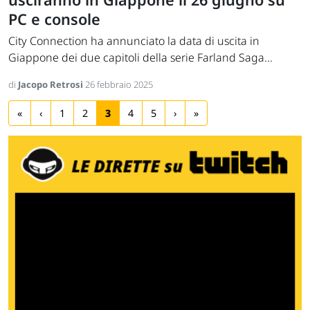
PC e console
City Connection ha annunciato la data di uscita in
Giappone dei due capitoli della serie Farland Saga...
di
Jacopo Retrosi
26 febbraio 2025
«
‹
1
2
3
4
5
›
»