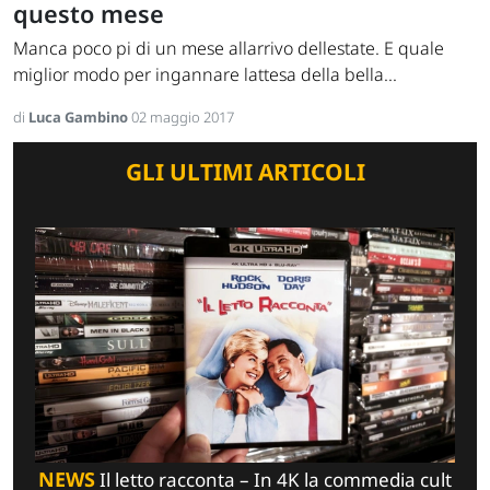
questo mese
Manca poco pi di un mese allarrivo dellestate. E quale
miglior modo per ingannare lattesa della bella...
di
Luca Gambino
02 maggio 2017
GLI ULTIMI ARTICOLI
NEWS
Il letto racconta – In 4K la commedia cult