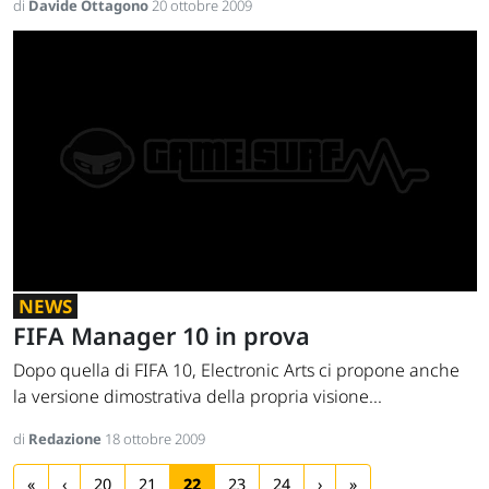
di
Davide Ottagono
20 ottobre 2009
NEWS
FIFA Manager 10 in prova
Dopo quella di FIFA 10, Electronic Arts ci propone anche
la versione dimostrativa della propria visione...
di
Redazione
18 ottobre 2009
«
‹
20
21
22
23
24
›
»