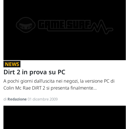
NEWS
Dirt 2 in prova su PC
A pochi giorni dall’uscita nei negozi, la versione PC di
Colin Mc Rae DiRT 2 si presenta finalmente...
di
Redazione
01 dicembre 2009