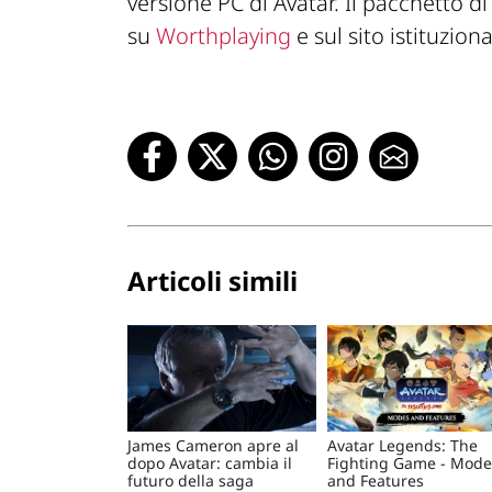
versione PC di Avatar. Il pacchetto di
su
Worthplaying
e sul sito istituzion
Articoli simili
James Cameron apre al
Avatar Legends: The
dopo Avatar: cambia il
Fighting Game - Mode
futuro della saga
and Features