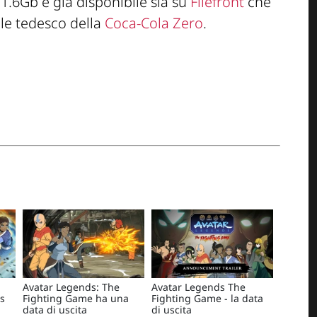
 1.6Gb é già disponibile sia su
Filefront
che
ale tedesco della
Coca-Cola Zero
.
Avatar Legends: The
Avatar Legends The
s
Fighting Game ha una
Fighting Game - la data
data di uscita
di uscita