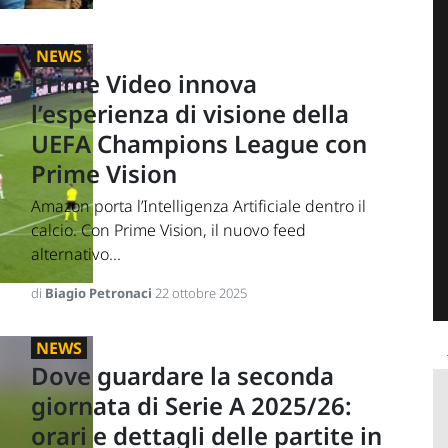
NEWS
Prime Video innova
l’esperienza di visione della
UEFA Champions League con
Prime Vision
Amazon porta l’Intelligenza Artificiale dentro il
calcio. Con Prime Vision, il nuovo feed
alternativo...
di
Biagio Petronaci
22 ottobre 2025
NEWS
Dove guardare la seconda
giornata di Serie A 2025/26:
orari e dettagli delle partite in