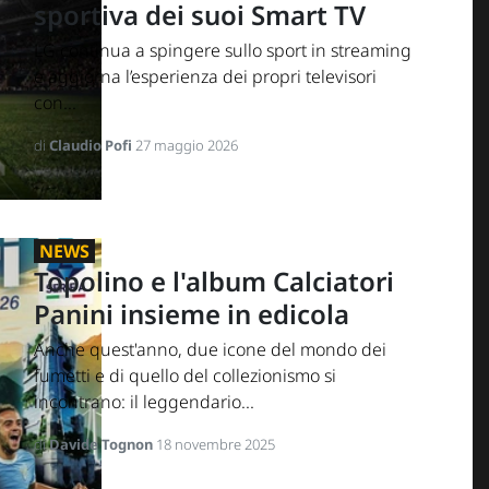
sportiva dei suoi Smart TV
LG continua a spingere sullo sport in streaming
e aggiorna l’esperienza dei propri televisori
con...
di
Claudio Pofi
27 maggio 2026
NEWS
Topolino e l'album Calciatori
Panini insieme in edicola
Anche quest'anno, due icone del mondo dei
fumetti e di quello del collezionismo si
incontrano: il leggendario...
di
Davide Tognon
18 novembre 2025