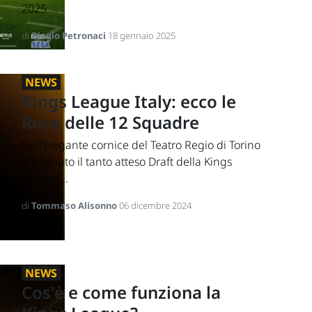
2025....
di
Biagio Petronaci
18 gennaio 2025
NEWS
Kings League Italy: ecco le
Rose delle 12 Squadre
Nell'elegante cornice del Teatro Regio di Torino
si è tenuto il tanto atteso Draft della Kings
League...
di
Tommaso Alisonno
06 dicembre 2024
NEWS
Cos'è e come funziona la