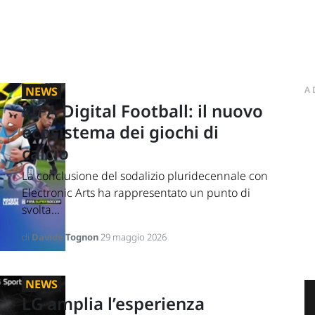
NEWS
A
FIFA Digital Football: il nuovo
ecosistema dei giochi di
calcio
La conclusione del sodalizio pluridecennale con
Electronic Arts ha rappresentato un punto di
svolta...
di
Davide Tognon
29 maggio 2026
NEWS
LG amplia l’esperienza