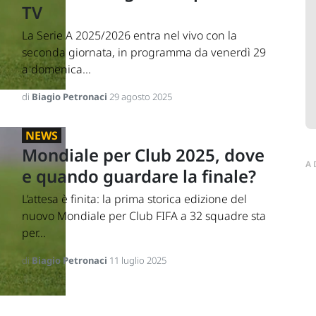
TV
La Serie A 2025/2026 entra nel vivo con la
seconda giornata, in programma da venerdì 29
a domenica...
di
Biagio Petronaci
29 agosto 2025
NEWS
Mondiale per Club 2025, dove
A
e quando guardare la finale?
L’attesa è finita: la prima storica edizione del
nuovo Mondiale per Club FIFA a 32 squadre sta
per...
di
Biagio Petronaci
11 luglio 2025