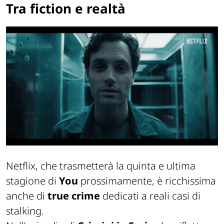
Tra fiction e realtà
Netflix, che trasmetterà la quinta e ultima
stagione di
You
prossimamente, è ricchissima
anche di
true crime
dedicati a reali casi di
stalking.