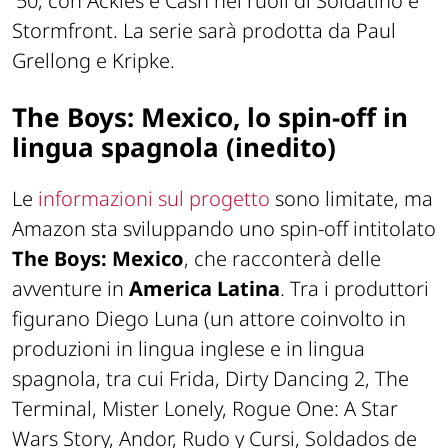
'50, con Ackles e Cash nei ruoli di Soldatino e
Stormfront. La serie sarà prodotta da Paul
Grellong e Kripke.
The Boys: Mexico, lo spin-off in
lingua spagnola (inedito)
Le
informazioni sul progetto
sono limitate, ma
Amazon sta sviluppando uno spin-off intitolato
The Boys:
Mexico
, che racconterà delle
avventure in
America Latina
. Tra i produttori
figurano Diego Luna (un attore coinvolto in
produzioni in lingua inglese e in lingua
spagnola, tra cui Frida, Dirty Dancing 2, The
Terminal, Mister Lonely, Rogue One: A Star
Wars Story, Andor, Rudo y Cursi, Soldados de