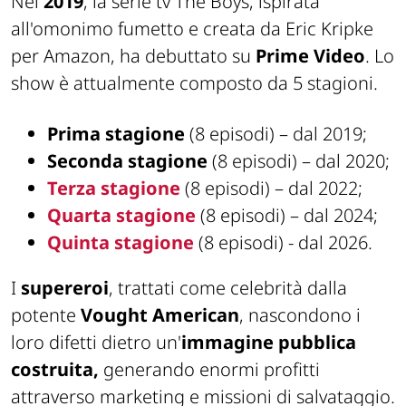
Nel
2019
, la serie tv The Boys, ispirata
all'omonimo fumetto e creata da Eric Kripke
per Amazon, ha debuttato su
Prime Video
. Lo
show è attualmente composto da 5 stagioni.
Prima stagione
(8 episodi) – dal 2019;
Seconda stagione
(8 episodi) – dal 2020;
Terza stagione
(8 episodi) – dal 2022;
Quarta stagione
(8 episodi) – dal 2024;
Quinta stagione
(8 episodi) - dal 2026.
I
supereroi
, trattati come celebrità dalla
potente
Vought American
, nascondono i
loro difetti dietro un'
immagine pubblica
costruita,
generando enormi profitti
attraverso marketing e missioni di salvataggio.