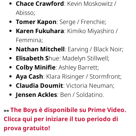
Chace Crawford
: Kevin Moskowitz /
Abisso;
Tomer Kapon
: Serge / Frenchie;
Karen Fukuhara
: Kimiko Miyashiro /
Femmina;
Nathan Mitchell
: Earving / Black Noir;
Elisabeth S
hue: Madelyn Stillwell;
Colby Minifie
: Ashley Barrett;
Aya Cash
: Klara Risinger / Stormfront;
Claudia Doumit
: Victoria Neuman;
Jensen Ackles
: Ben / Soldatino.
The Boys è disponibile su Prime Video.
»
»
Clicca qui per iniziare il tuo periodo di
prova gratuito!