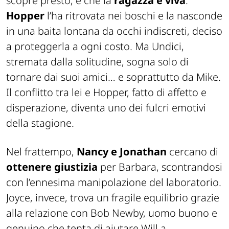
scopre presto, è che la
ragazza è viva
:
Hopper
l’ha ritrovata nei boschi e la nasconde
in una baita lontana da occhi indiscreti, deciso
a proteggerla a ogni costo. Ma Undici,
stremata dalla solitudine, sogna solo di
tornare dai suoi amici… e soprattutto da Mike.
Il conflitto tra lei e Hopper, fatto di affetto e
disperazione, diventa uno dei fulcri emotivi
della stagione.
Nel frattempo,
Nancy e Jonathan
cercano di
ottenere giustizia
per Barbara, scontrandosi
con l’ennesima manipolazione del laboratorio.
Joyce, invece, trova un fragile equilibrio grazie
alla relazione con Bob Newby, uomo buono e
genuino che tenta di aiutare Will a