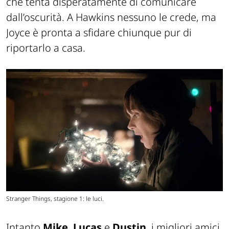
che tenta disperatamente di comunicare
dall’oscurità. A Hawkins nessuno le crede, ma
Joyce è pronta a sfidare chiunque pur di
riportarlo a casa.
Stranger Things, stagione 1: le luci.
Intanto
Mike
,
Lucas
e
Dustin
, i migliori amici