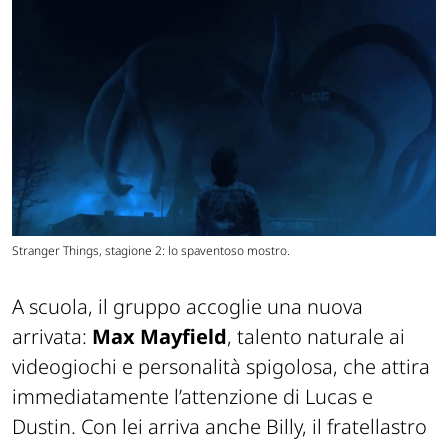
Stranger Things, stagione 2: lo spaventoso mostro.
A scuola, il gruppo accoglie una nuova
arrivata:
Max Mayfield
, talento naturale ai
videogiochi e personalità spigolosa, che attira
immediatamente l’attenzione di Lucas e
Dustin. Con lei arriva anche Billy, il fratellastro