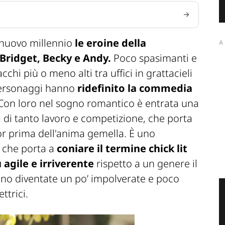
el nuovo millennio
le eroine della
A
Bridget, Becky e Andy.
Poco spasimanti e
chi più o meno alti tra uffici in grattacieli
 personaggi hanno
ridefinito la commedia
 Con loro nel sogno romantico è entrata una
ta di tanto lavoro e competizione, che porta
or prima dell'anima gemella. È uno
 che porta a
coniare il termine chick lit
 agile e irriverente
rispetto a un genere il
ano diventate un po’ impolverate e poco
ttrici.