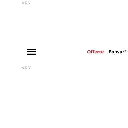
ADV
Offerte
Popsurf
ADV