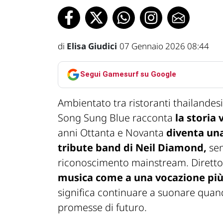
di
Elisa Giudici
07 Gennaio 2026 08:44
Segui Gamesurf su Google
Ambientato tra ristoranti thailandesi,
Song Sung Blue racconta
la storia 
anni Ottanta e Novanta
diventa una
tribute band di Neil Diamond,
sen
riconoscimento mainstream. Diretto 
musica come a una vocazione più 
significa continuare a suonare quando
promesse di futuro.