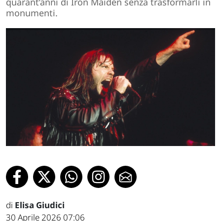
quarant’anni di Iron Maiden senza trasformarli in
monumenti.
di
Elisa Giudici
30 Aprile 2026 07:06