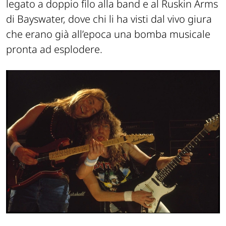
legato a doppio filo alla band e al Ruskin Arms
di Bayswater, dove chi li ha visti dal vivo giura
che erano già all’epoca una bomba musicale
pronta ad esplodere.