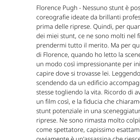
Florence Pugh -
Nessuno stunt è poss
coreografie ideate da brillanti profe
prima delle riprese. Quindi, per qua
dei miei stunt, ce ne sono molti nel 
prendermi tutto il merito. Ma per qu
di Florence, quando ho letto la scen
un modo così impressionante per iniz
capire dove si trovasse lei. Leggend
scendendo da un edificio accompagn
stesse togliendo la vita. Ricordo di 
un film così, e la fiducia che chiara
stunt potenziale in una sceneggiatur
riprese. Ne sono rimasta molto colpi
come spettatore, capissimo esattame
ovviamente è un'assassina che riesce