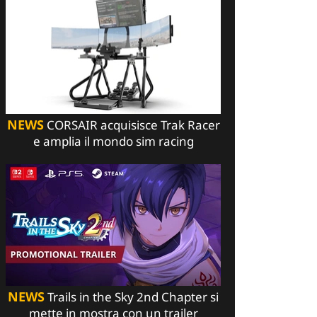
NEWS
CORSAIR acquisisce Trak Racer
e amplia il mondo sim racing
NEWS
Trails in the Sky 2nd Chapter si
mette in mostra con un trailer