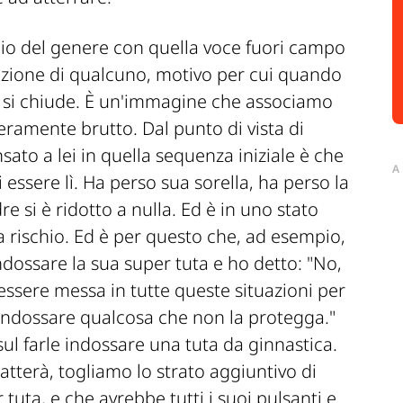
cio del genere con quella voce fuori campo
duzione di qualcuno, motivo per cui quando
i si chiude. È un'immagine che associamo
eramente brutto. Dal punto di vista di
ato a lei in quella sequenza iniziale è che
A
 essere lì. Ha perso sua sorella, ha perso la
e si è ridotto a nulla. Ed è in uno stato
 a rischio. Ed è per questo che, ad esempio,
dossare la sua super tuta e ho detto: "No,
essere messa in tutte queste situazioni per
indossare qualcosa che non la protegga."
ul farle indossare una tuta da ginnastica.
atterà, togliamo lo strato aggiuntivo di
tuta, e che avrebbe tutti i suoi pulsanti e