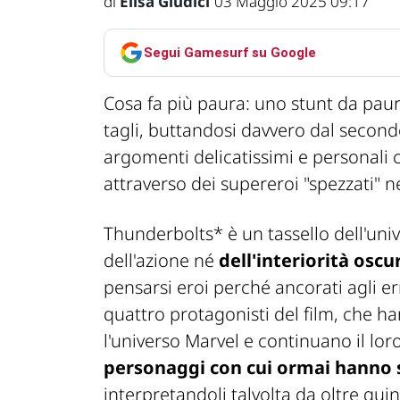
di
Elisa Giudici
03 Maggio 2025 09:17
Segui Gamesurf su Google
Cosa fa più paura: uno stunt da pau
tagli, buttandosi davvero dal secondo
argomenti delicatissimi e personali 
attraverso dei supereroi "spezzati" n
Thunderbolts* è un tassello dell'un
dell'azione né
dell'interiorità osc
pensarsi eroi perché ancorati agli e
quattro protagonisti del film, che ha
l'universo Marvel e continuano il lor
personaggi con cui ormai hanno s
interpretandoli talvolta da oltre quin