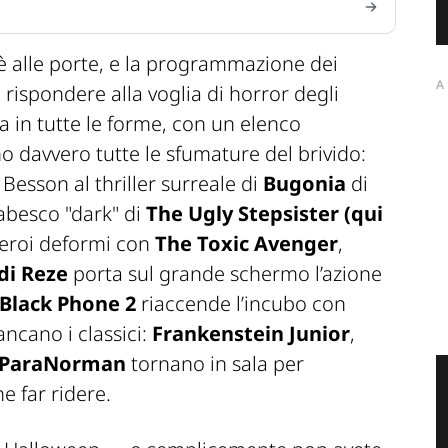
è alle porte, e la programmazione dei
A
 rispondere alla voglia di horror degli
va in tutte le forme, con un elenco
 davvero tutte le sfumature del brivido:
 Besson al thriller surreale di
Bugonia
di
iabesco "dark" di
The Ugly Stepsister (qui
 eroi deformi con
The Toxic Avenger
,
di Reze
porta sul grande schermo l’azione
Black Phone 2
riaccende l’incubo con
ncano i classici:
Frankenstein Junior
,
ParaNorman
tornano in sala per
e far ridere.