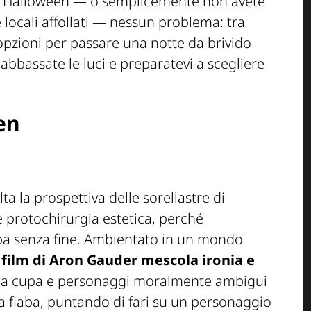
 Halloween — o semplicemente non avete
e locali affollati — nessun problema: tra
opzioni per passare una notte da brivido
bbassate le luci e preparatevi a scegliere
en
ta la prospettiva delle sorellastre di
 protochirurgia estetica, perché
iaba senza fine. Ambientato in un mondo
l film di Aron Gauder mescola ironia e
fia cupa e personaggi moralmente ambigui
a fiaba, puntando di fari su un personaggio