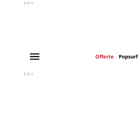
ADV
Offerte
Popsurf
ADV