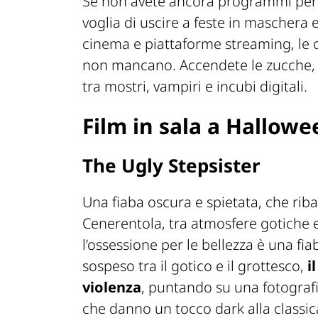
Se non avete ancora programmi per
voglia di uscire a feste in maschera 
cinema e piattaforme streaming, le 
non mancano. Accendete le zucche, a
tra mostri, vampiri e incubi digitali.
Film in sala a Hallowe
The Ugly Stepsister
Una fiaba oscura e spietata, che ribal
Cenerentola, tra atmosfere gotiche e
l’ossessione per le bellezza è una f
sospeso tra il gotico e il grottesco,
i
violenza
, puntando su una fotogra
che danno un tocco dark alla classic