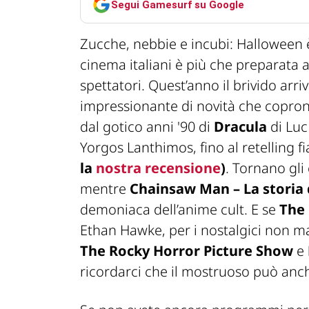
Segui Gamesurf su Google
Zucche, nebbie e incubi: Halloween 
cinema italiani è più che preparata a
spettatori. Quest’anno il brivido arri
impressionante di novità che coprono
dal gotico anni '90 di
Dracula
di Luc
Yorgos Lanthimos, fino al retelling f
la
nostra recensione
)
. Tornano gli
mentre
Chainsaw Man – La storia 
demoniaca dell’anime cult. E se
The 
Ethan Hawke, per i nostalgici non ma
The Rocky Horror Picture Show
e
ricordarci che il mostruoso può anch