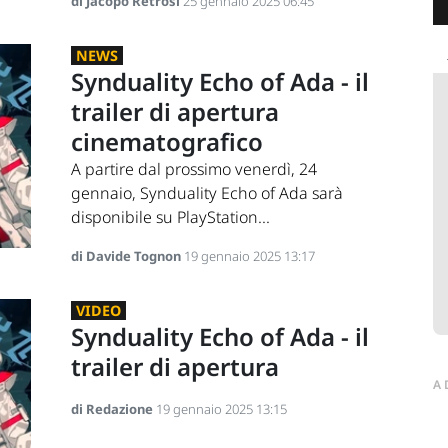
di Jacopo Retrosi
25 gennaio 2025 06:45
NEWS
Synduality Echo of Ada - il
trailer di apertura
cinematografico
A partire dal prossimo venerdì, 24
gennaio, Synduality Echo of Ada sarà
disponibile su PlayStation...
di Davide Tognon
19 gennaio 2025 13:17
VIDEO
Synduality Echo of Ada - il
trailer di apertura
A
di Redazione
19 gennaio 2025 13:15