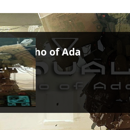
lity: Echo of Ada
 dicembre 2024
PS5, Xbox Series X
e Studio Inc.
ai Namco
ntura / Sparatutto