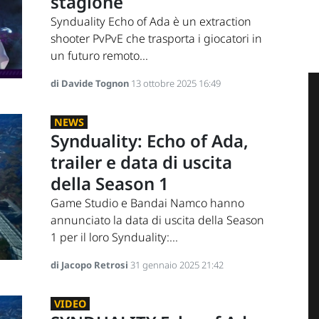
stagione
Synduality Echo of Ada è un extraction
shooter PvPvE che trasporta i giocatori in
un futuro remoto...
di Davide Tognon
13 ottobre 2025 16:49
NEWS
Synduality: Echo of Ada,
trailer e data di uscita
della Season 1
Game Studio e Bandai Namco hanno
annunciato la data di uscita della Season
1 per il loro Synduality:...
di Jacopo Retrosi
31 gennaio 2025 21:42
VIDEO