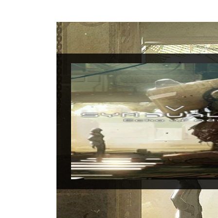
Syndua
Data di uscita:
31
Piattaforme:
PC, 
Sviluppatori:
Gam
Produttori:
Band
Genere:
TPS, Avve