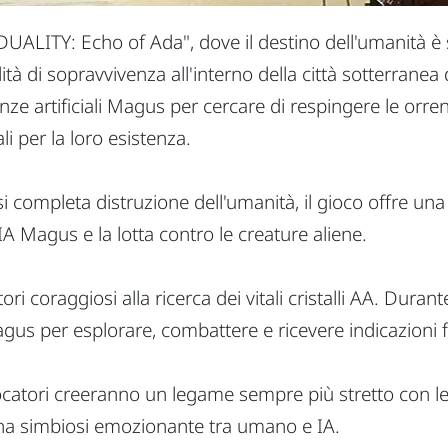
ALITY: Echo of Ada", dove il destino dell'umanità è s
ità di sopravvivenza all'interno della città sotterranea
genze artificiali Magus per cercare di respingere le or
li per la loro esistenza.
 completa distruzione dell'umanità, il gioco offre una
IA Magus e la lotta contro le creature aliene.
tori coraggiosi alla ricerca dei vitali cristalli AA. Dur
 Magus per esplorare, combattere e ricevere indicazioni
catori creeranno un legame sempre più stretto con le pr
una simbiosi emozionante tra umano e IA.