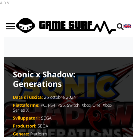
ADV
Sonic x Shadow:
Generations
Data di uscita:
25 ottobre 2024
Piattaforme:
PC, PS4, PS5, Switch, Xbox One, Xbox
Series X
Sviluppatori:
SEGA
Produttori:
SEGA
Genere:
Platform