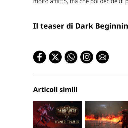
molto afflitto, ma che poi decide di p
Il teaser di Dark Beginni
Articoli simili