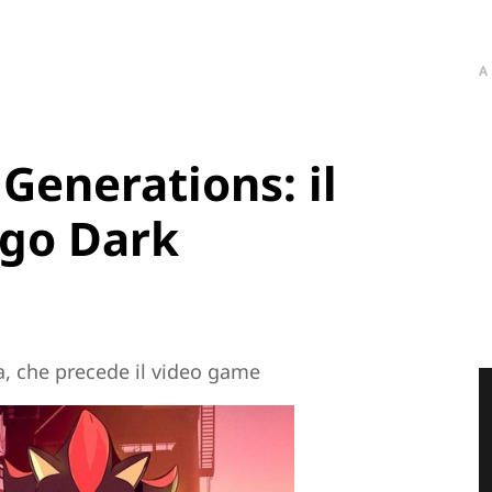
A
Generations: il
ogo Dark
a, che precede il video game