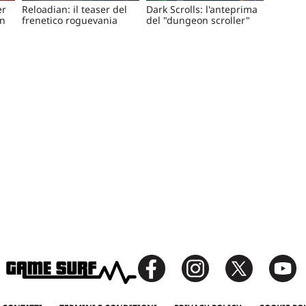
er
Reloadian: il teaser del
Dark Scrolls: l'anteprima
rn
frenetico roguevania
del "dungeon scroller"