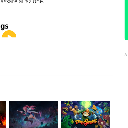
assare all'azione.
ngs
A